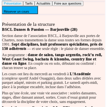
Présentation
Tarifs
Actualités
Foire aux questions
Réserver un cours
Présentation de la structure
BSCL Danses & Passion — Barjouville (28)
Section danse de l’association BSCL, à Barjouville aux portes de
Chartres, nous transmettons la danse sous toutes ses formes depuis
1991.
Sept disciplines, huit professeurs spécialistes, près de
150 adhérents
— et une seule règle : le plaisir de danser ensemble.
Au programme :
danse de salon, tango argentin, rock’n roll,
West Coast Swing, bachata & kizomba, country line et
danse en ligne
. En couple ou en solo, débutant ou confirmé :
chacun trouve sa place.
Les cours ont lieu du mercredi au vendredi à
L’Académie
(complexe sportif André Ouaggini), dans deux salles dédiées avec
parquet adapté, miroirs et parking gratuit. Le samedi après-midi,
place à la pratique encadrée, incluse dans l’adhésion.
Plus qu’une école, une vraie vie associative : soirées dansantes,
stages, dîner dansant annuel, sorties. Cours d’essai gratuit pour
découvrir la discipline de votre choix, sans engagement.