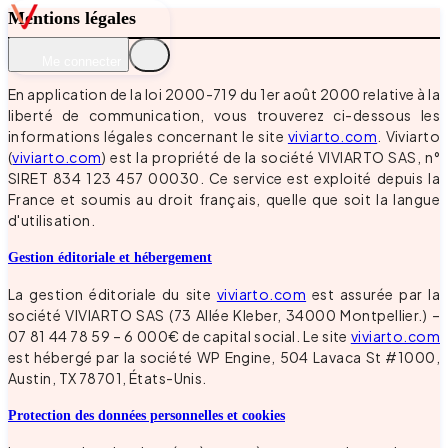
Mentions légales
Introduction
Me connecter
En application de la loi 2000-719 du 1er août 2000 relative à la
liberté de communication, vous trouverez ci-dessous les
informations légales concernant le site
viviarto.com
. Viviarto
(
viviarto.com
) est la propriété de la société VIVIARTO SAS, n°
SIRET 834 123 457 00030. Ce service est exploité depuis la
France et soumis au droit français, quelle que soit la langue
d'utilisation.
Gestion éditoriale et hébergement
La gestion éditoriale du site
viviarto.com
est assurée par la
société VIVIARTO SAS (73 Allée Kleber, 34000 Montpellier.) –
07 81 44 78 59 – 6 000€ de capital social. Le site
viviarto.com
est hébergé par la société WP Engine, 504 Lavaca St #1000,
Austin, TX 78701, États-Unis.
Protection des données personnelles et cookies