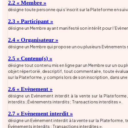
2.2 « Membre »
désigne toute personne qui s’inscrit sur la Plateforme en suiv
2.3 « Participant »
désigne un Membre ayant manifesté son intérêt pour l’Evènem
2.4 « Organisateur »
désigne un Membre qui propose un ou plusieurs Evènements s
2.5 « Contenu(s) »
désigne tout contenu mis en ligne par un Membre sur un ou plu
objet répertorié, descriptif, tout commentaire, toute évalu
sur la Plateforme, y compris lors de son inscription, dans un
2.6 « Evènement »
désigne un Evènement interdit à la vente sur la Plateforme,
interdits ; Événements interdits ; Transactions interdites ».
2.7 « Evènement interdit »
désigne un Evènement interdit à la vente sur la Plateforme, te
Événements interdits ; Transactions interdites ».