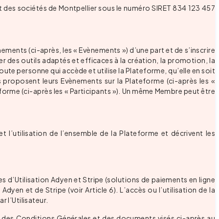
et des sociétés de Montpellier sous le numéro SIRET 834 123 457
ements (ci-après, les « Evènements ») d’une part et de s’inscrire
er des outils adaptés et efficaces à la création, la promotion, la
ute personne qui accède et utilise la Plateforme, qu’elle en soit
es proposent leurs Evènements sur la Plateforme (ci-après les «
eforme (ci-après les « Participants »). Un même Membre peut être
 l’utilisation de l’ensemble de la Plateforme et décrivent les
s d’Utilisation Adyen et Stripe (solutions de paiements en ligne
yen et de Stripe (voir Article 6). L’accès ou l’utilisation de la
l’Utilisateur.
oire des Conditions Générales et des documents visés ci-après au