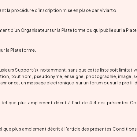
ant la procédure d’inscription mise en place par Viviarto.
ent d’un Organisateur sur la Plateforme ou qui publie sur la Pla
ur la Plateforme.
sieurs Support(s), notamment, sans que cette liste soit limitativ
ation, tout nom, pseudonyme, enseigne, photographie, image, son
e annonce, un message électronique, sur un forum ou sur le profil
 tel que plus amplement décrit à l’article 4.4 des présentes Con
l que plus amplement décrit à l’article des présentes Conditions G