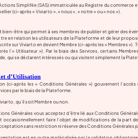
ar Actions Simplifée (SAS) immatriculée au Registre du commerce 
ier (ci-après « Viviarto », « nous », « notre » ou « nos »).
et bien-être qui permet à ses membres de publier et gérer des évén
re en relation les utilisateurs de la Plateforme et de leur propos
rite sur Viviarto en devient Membre (ci-après les « Membres »). To
s l’« Utilisateur »). Par le biais des Services, certains Membr
e, qui se déclarent intéressés ou qui visitent simplement la Plat
et d’Utilisation
n (ci-après les « Conditions Générales ») gouvernent l’accès et
vices par le biais de la Plateforme.
iviarto, qu’il soit Membre ou non.
tions Générales vous acceptez d’être lié aux Conditions Générale
t occasionnellement faire l’objet de modifications de la part de Ad
ation sans restriction ni réserve des Conditions Générales par 
 acceptation est en outre matérialisée par la validation obligat