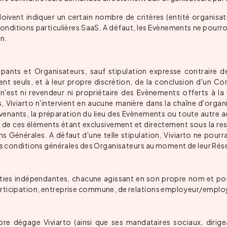
ivent indiquer un certain nombre de critères (entité organisatric
nditions particulières SaaS. A défaut, les Evènements ne pourront 
on.
icipants et Organisateurs, sauf stipulation expresse contraire 
nt seuls, et à leur propre discrétion, de la conclusion d'un Con
 n'est ni revendeur ni propriétaire des Evènements offerts à la 
 Viviarto n'intervient en aucune manière dans la chaîne d'organ
venants, la préparation du lieu des Evènements ou toute autre ac
 de ces éléments étant exclusivement et directement sous la res
s Générales. A défaut d'une telle stipulation, Viviarto ne pour
 des conditions générales des Organisateurs au moment de leur Rés
es parties indépendantes, chacune agissant en son propre nom et
rticipation, entreprise commune, de relations employeur/employé 
bre dégage Viviarto (ainsi que ses mandataires sociaux, dirig