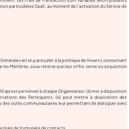
amment. Les Frais de Transaction sont variables selon plusieurs
dition particulières SaaS, au moment de l’activation du Service de
nérales (et en particulier à la politique de Viviarto concernant
ar les Membres, sous réserve que leur offre, vente ou acquisition
fil qui est personnel à chaque Organisateur, (ii) met à disposition
ations des Participants, (iii) peut mettre à disposition des
es des outils communautaires leur permettant de dialoguer avec
e biais de formulaire de contacts.