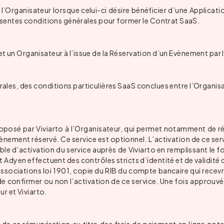
t l’Organisateur lorsque celui-ci désire bénéficier d’une Applica
ésentes conditions générales pour former le Contrat SaaS.
et un Organisateur à l’issue de la Réservation d’un Evènement par l
s, des conditions particulières SaaS conclues entre l’Organisate
oposé par Viviarto à l’Organisateur, qui permet notamment de réd
’Evènement réservé. Ce service est optionnel. L’activation de ce 
ble d’activation du service auprès de Viviarto en remplissant le 
t Adyen effectuent des contrôles stricts d’identité et de validité 
 associations loi 1901, copie du RIB du compte bancaire qui recevra
de confirmer ou non l’activation de ce service. Une fois approuvé e
r et Viviarto.