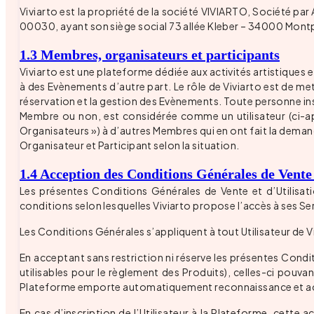
Viviarto est la propriété de la société VIVIARTO, Société p
00030, ayant son siège social 73 allée Kleber – 34000 Montpell
1.3 Membres, organisateurs et participants
Viviarto est une plateforme dédiée aux activités artistiques 
à des Evènements d’autre part. Le rôle de Viviarto est de mett
réservation et la gestion des Evènements. Toute personne insc
Membre ou non, est considérée comme un utilisateur (ci-aprè
Organisateurs ») à d’autres Membres qui en ont fait la demand
Organisateur et Participant selon la situation.
1.4 Acception des Conditions Générales de Vente 
Les présentes Conditions Générales de Vente et d’Utilisatio
conditions selon lesquelles Viviarto propose l’accès à ses Ser
Les Conditions Générales s’appliquent à tout Utilisateur de V
En acceptant sans restriction ni réserve les présentes Condi
utilisables pour le règlement des Produits), celles-ci pouvan
Plateforme emporte automatiquement reconnaissance et accept
En cas d’inscription de l’Utilisateur à la Plateforme, cette