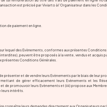
 de sa rémunération au titre des frais de paiement en ligne not
transaction est précisé par Viviarto à l’Organisateur dans les Con
ution de paiement en ligne.
sur lequel des Evènements, conformes aux présentes Conditions Gé
 interdites), peuvent être proposés à la vente, vendus et acquis p
aux présentes Conditions Générales.
s de présenter et de vendre leurs Evènements par le biais de leur pro
rmettant de gérer efficacement leurs Evènements et les Réserv
t et de promouvoir leurs Evènements et (iiii) propose aux Membr
leurs intérêts.
aire connaître leurs demandes directement aux Organisateurs par l