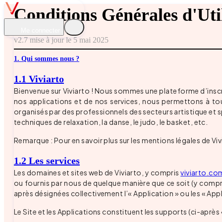
Conditions Générales d'Uti
Me connecter
v2.7 mise à jour le 5 mai 2025
1. Qui sommes nous ?
1.1 Viviarto
Bienvenue sur Viviarto ! Nous sommes une plateforme d’inscrip
nos applications et de nos services, nous permettons à tous
organisés par des professionnels des secteurs artistique et spor
techniques de relaxation, la danse, le judo, le basket, etc.
Remarque : Pour en savoir plus sur les mentions légales de Viv
1.2 Les services
Les domaines et sites web de Viviarto, y compris
viviarto.co
ou fournis par nous de quelque manière que ce soit (y compri
après désignées collectivement l’« Application » ou les « Appl
Le Site et les Applications constituent les supports (ci-après 