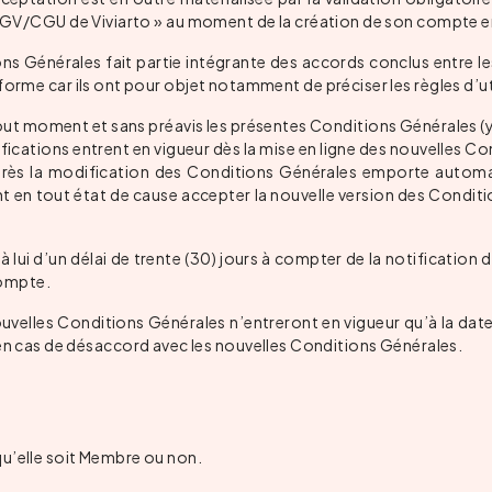
es CGV/CGU de Viviarto » au moment de la création de son compte 
ns Générales fait partie intégrante des accords conclus entre le
forme car ils ont pour objet notamment de préciser les règles d’ut
 tout moment et sans préavis les présentes Conditions Générales (
odifications entrent en vigueur dès la mise en ligne des nouvelles 
o après la modification des Conditions Générales emporte auto
en tout état de cause accepter la nouvelle version des Conditio
lui d’un délai de trente (30) jours à compter de la notification
compte.
ouvelles Conditions Générales n’entreront en vigueur qu’à la da
 cas de désaccord avec les nouvelles Conditions Générales.
qu’elle soit Membre ou non.