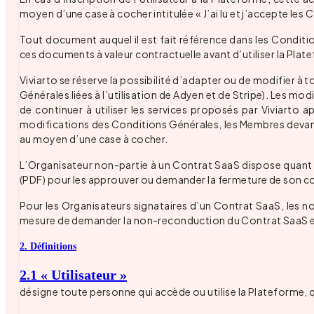
moyen d’une case à cocher intitulée « J’ai lu et j’accepte l
Tout document auquel il est fait référence dans les Conditio
ces documents à valeur contractuelle avant d’utiliser la Plate
Viviarto se réserve la possibilité d’adapter ou de modifier à
Générales liées à l’utilisation de Adyen et de Stripe). Les m
de continuer à utiliser les services proposés par Viviart
modifications des Conditions Générales, les Membres devant 
au moyen d’une case à cocher.
L’Organisateur non-partie à un Contrat SaaS dispose quant à 
(PDF) pour les approuver ou demander la fermeture de son 
Pour les Organisateurs signataires d’un Contrat SaaS, les n
mesure de demander la non-reconduction du Contrat SaaS en
2. Définitions
2.1 « Utilisateur »
désigne toute personne qui accède ou utilise la Plateforme, 