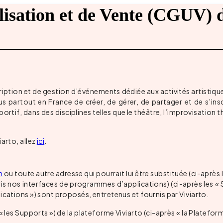
lisation et de Vente (CGUV) 
tion et de gestion d’événements dédiée aux activités artistiques,
 partout en France de créer, de gérer, de partager et de s’insc
tif, dans des disciplines telles que le théâtre, l’improvisation théât
iarto, allez
ici
.
m
ou toute autre adresse qui pourrait lui être substituée (ci-après le
s nos interfaces de programmes d’applications) (ci-après les « Se
ications ») sont proposés, entretenus et fournis par Viviarto.
« les Supports ») de la plateforme Viviarto (ci-après « la Plateforme