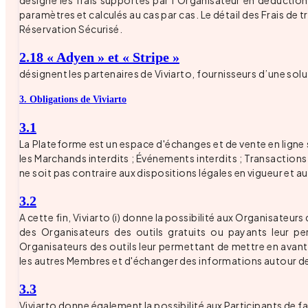
désigne les frais supportés par l’Organisateur en déduction
paramètres et calculés au cas par cas. Le détail des Frais de 
Réservation Sécurisé.
2.18 « Adyen » et « Stripe »
désignent les partenaires de Viviarto, fournisseurs d’une sol
3. Obligations de Viviarto
3.1
La Plateforme est un espace d'échanges et de vente en ligne 
les Marchands interdits ; Événements interdits ; Transactions
ne soit pas contraire aux dispositions légales en vigueur et 
3.2
A cette fin, Viviarto (i) donne la possibilité aux Organisateur
des Organisateurs des outils gratuits ou payants leur pe
Organisateurs des outils leur permettant de mettre en avan
les autres Membres et d'échanger des informations autour de 
3.3
Viviarto donne également la possibilité aux Participants de f